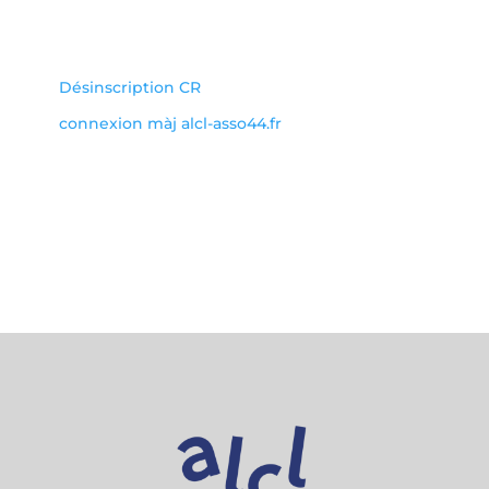
Désinscription CR
connexion màj alcl-asso44.fr